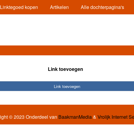
Linktegoed kopen
Artikelen
Alle dochterpagina's
Link toevoegen
Link toevoegen
ight © 2023 Onderdeel van
BaakmanMedia
&
Vrolijk Internet S