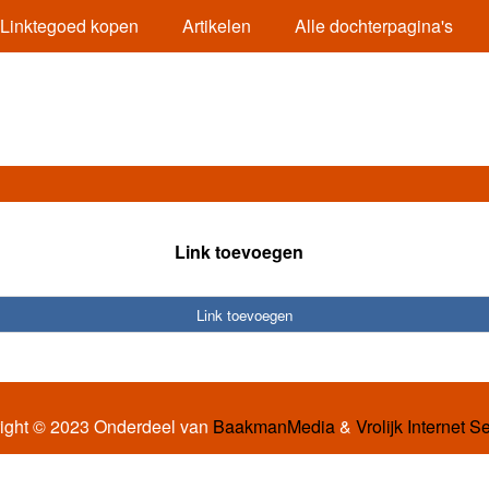
Linktegoed kopen
Artikelen
Alle dochterpagina's
Link toevoegen
Link toevoegen
ight © 2023 Onderdeel van
BaakmanMedia
&
Vrolijk Internet S