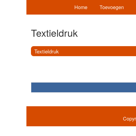
Home
Toevoegen
Textieldruk
Textieldruk
Copyr